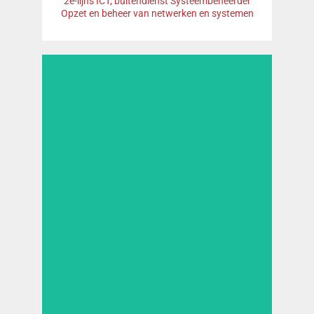
2e-lijns ICT, buitendienst Systeembeheerder
Opzet en beheer van netwerken en systemen
"Ten alle tijden gemotiveerd, om de klant te
willen helpen met de uitdagingen in de
wereld van IT."
Lees meer