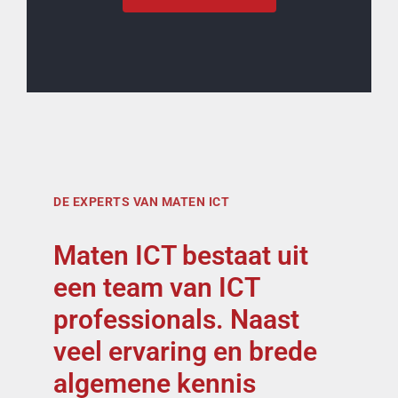
DE EXPERTS VAN MATEN ICT
Maten ICT bestaat uit
een team van ICT
professionals. Naast
veel ervaring en brede
algemene kennis