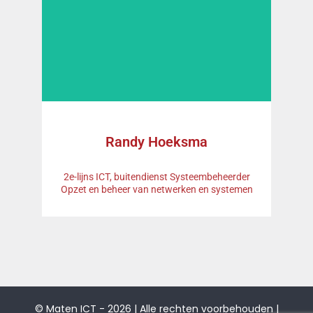
Randy Hoeksma
2e-lijns ICT, buitendienst Systeembeheerder
Opzet en beheer van netwerken en systemen
"Klanten tevreden maken met mooie
technische oplossingen en slimmigheden."
Lees meer
© Maten ICT - 2026 | Alle rechten voorbehouden |