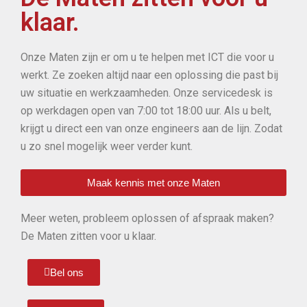
klaar.
Onze Maten zijn er om u te helpen met ICT die voor u
werkt. Ze zoeken altijd naar een oplossing die past bij
uw situatie en werkzaamheden. Onze servicedesk is
op werkdagen open van 7:00 tot 18:00 uur. Als u belt,
krijgt u direct een van onze engineers aan de lijn. Zodat
u zo snel mogelijk weer verder kunt.
Ontdek de
De opkomst van
De Unieke Wereld
Maak kennis met onze Maten
Spannende Wereld
Instant Casino’s in
van Monster Casino
Meer weten, probleem oplossen of afspraak maken?
van Carousel Casino
de Nederlandse
in België
De Maten zitten voor u klaar.
markt
In de dynamische wereld van online gokken biedt
Monster Casino is een van de meest populaire online
Bel ons
Carousel Casino een unieke en meeslepende ervaring.
casino’s in België, dat bekend staat om zijn uitgebreide
In de afgelopen jaren hebben online casino’s een
Deze digitale speelhal staat bekend om zijn
spelaanbod en innovatieve functies. Het is ontworpen