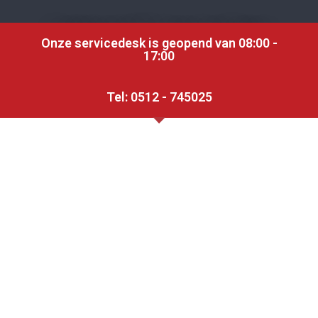
Geniet van ICT, maar met Maten
Onze servicedesk is geopend van 08:00 -
Uw netwerk slim ontworpen,
17:00
vakkundig geïnstalleerd en
proactief beheerd
Tel: 0512 - 745025