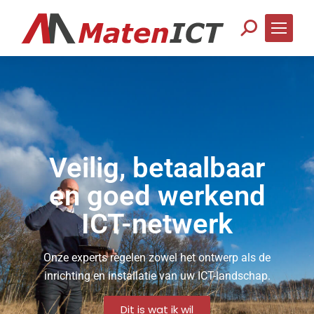
Veilig, betaalbaar
en goed werkend
ICT-netwerk
Onze experts regelen zowel het ontwerp als de
inrichting en installatie van uw ICT-landschap.
Dit is wat ik wil