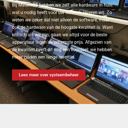
Bij MatenICT hebben we zelf alle hardware in huis:
wat u nodig heeft voor uw netwerk, leveren wij. Zo
weten we zeker dat niet alleen de software, maar
ook de hardware van de hoogste kwaliteit is. Want
kritisch als we zijn, gaan we altijd voor de beste
apparatuur tegen de scherpste prijs. Afgezien van
de kwaliteit heeft dit nog een voordeel: we hebben
maar zelden een lange levertijd.
Lees meer over systeembeheer